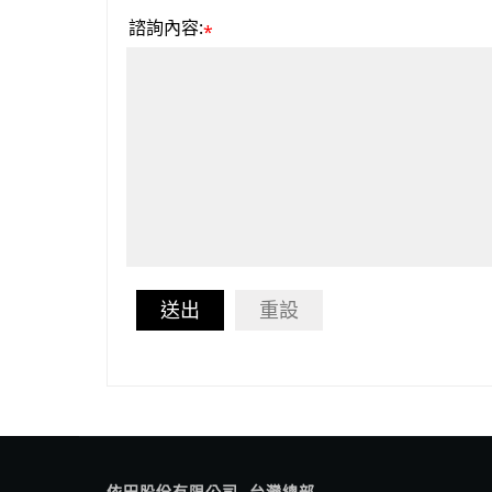
諮詢內容:
*
送出
重設