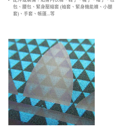
配件或裝備：貼身內衣褲、鞋子、襪子、帽子、包
包、腰包、緊身壓縮套 (袖套、緊身機能褲、小腿
套)、手套、帳篷...等