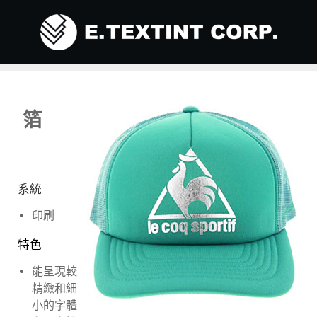
箔
系統
印刷
特色
能呈現較
精緻和細
小的字體