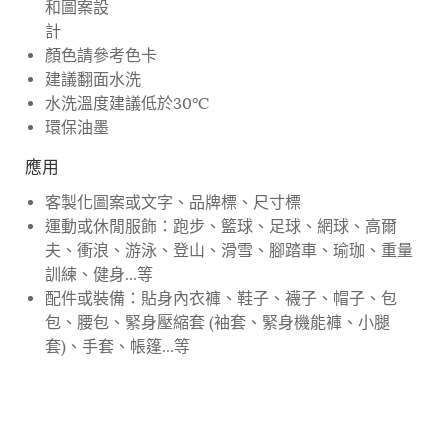
和圖案設
計
顏色請參考色卡
建議翻面水洗
水洗溫度建議低於30°C
環保油墨
應用
客製化圖案或文字、品牌標、尺寸標
運動或休閒服飾：跑步、籃球、足球、網球、高爾
夫、衝浪、游泳、登山、滑雪、腳踏車、瑜珈、重量
訓練、健身...等
配件或裝備：貼身內衣褲、鞋子、襪子、帽子、包
包、腰包、緊身壓縮套 (袖套、緊身機能褲、小腿
套)、手套、帳篷...等