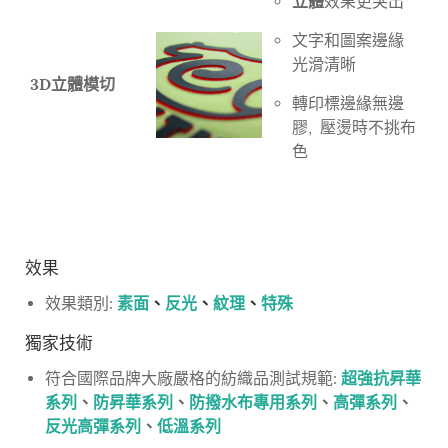
立體
效果更突出
文字和圖案邊緣
光滑清晰
3D立體模切
轉印標邊緣無邊
膠, 壓燙時不挑布
色
效果
素面
、
反光
、
紋理
、
特殊
效果類別:
獨家技術
超強抗昇華
符合國際品牌大廠嚴格的紡織品測試規範:
系列
、
防昇華系列
、
防撥水布專用系列
、
高彈系列
、
反光高彈系列
、
低溫系列