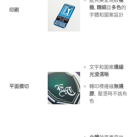
複
能完美呈現較
雜, 精細
多色
且
的
印刷
字體和圖案設計
邊緣
文字和圖案
光滑清晰
平面模切
無邊
轉印標邊緣
膠,
壓燙時不挑布
色