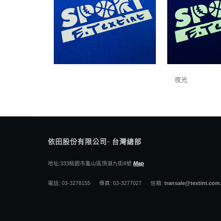
夜光
依田股份有限公司- 台灣總部
地址:333桃園市龜山區頂湖九街8號
Map
電話: 03-3278155 傳真: 03-3277027 信箱:
transale@textint.com