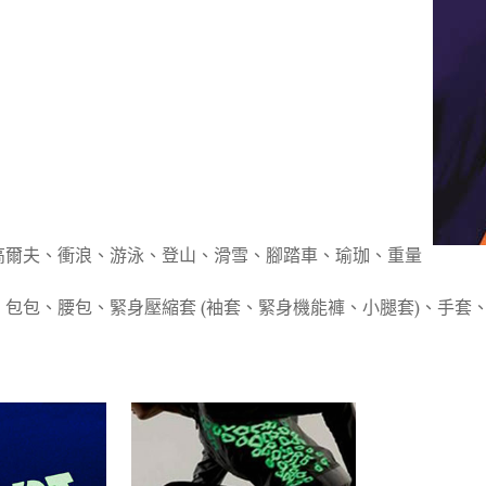
高爾夫、衝浪、游泳、登山、滑雪、腳踏車、瑜珈、重量
包、腰包、緊身壓縮套 (袖套、緊身機能褲、小腿套)、手套、帳