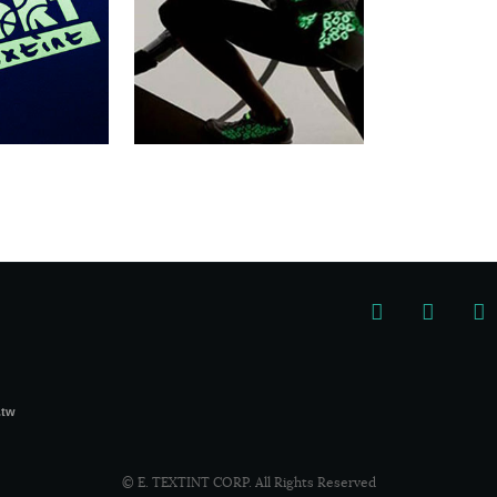
.tw
© E. TEXTINT CORP. All Rights Reserved