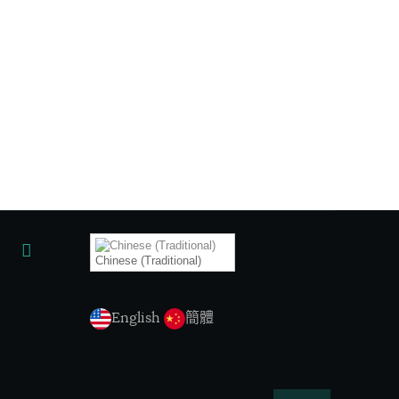
Chinese (Traditional)
English
簡體